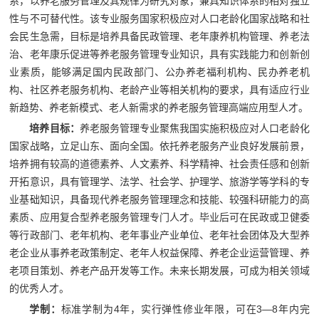
系，以养老服务管理及其规律为研究对象，兼具知识体系的相对独立
性与不可替代性。该专业服务国家积极应对人口老龄化国家战略和社
会民生急需，目标是培养具备民政管理、老年康养机构管理、养老法
治、老年康乐促进等养老服务管理专业知识，具有实践能力和创新创
业素质，能够满足国内民政部门、公办养老福利机构、民办养老机
构、社区养老服务机构、老龄产业等相关机构的要求，具有适应行业
新趋势、养老新模式、老人新需求的养老服务管理高端应用型人才。
培养目标：
养老服务管理专业聚焦我国实施积极应对人口老龄化
国家战略，立足山东、面向全国。依托养老服务产业良好发展前景，
培养拥有较高的道德素养、人文素养、科学精神、社会责任感和创新
开拓意识，具有管理学、法学、社会学、护理学、旅游学等学科的专
业基础知识，具备现代养老服务管理理念和技能、较强科研能力的高
素质、应用复合型养老服务管理专门人才。毕业后可在民政或卫健委
等行政部门、老年机构、老年事业产业单位、老年社会团体及大型养
老企业从事养老政策制定、老年人权益保障、养老企业运营管理、养
老项目策划、养老产品开发等工作。未来长期发展，可成为相关领域
的优秀人才。
学制：
标准学制为4年，实行弹性修业年限，可在3—8年内完