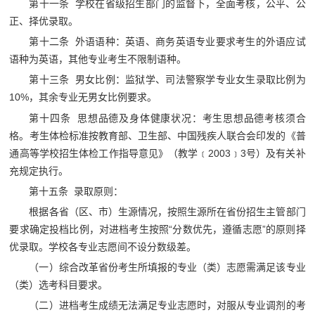
第十一条 学校在省级招生部门的监督下，全面考核，公平、公
正、择优录取。
第十二条 外语语种：英语、商务英语专业要求考生的外语应试
语种为英语，其他专业考生不限制语种。
第十三条 男女比例：监狱学、司法警察学专业女生录取比例为
10%，其余专业无男女比例要求。
第十四条 思想品德及身体健康状况：考生思想品德考核须合
格。考生体检标准按教育部、卫生部、中国残疾人联合会印发的《普
通高等学校招生体检工作指导意见》（教学﹝2003﹞3号）及有关补
充规定执行。
第十五条 录取原则：
根据各省（区、市）生源情况，按照生源所在省份招生主管部门
要求确定投档比例，对进档考生按照“分数优先，遵循志愿”的原则择
优录取。学校各专业志愿间不设分数级差。
（一）综合改革省份考生所填报的专业（类）志愿需满足该专业
（类）选考科目要求。
（二）进档考生成绩无法满足专业志愿时，对服从专业调剂的考