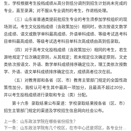
生，学校根据考生投档成绩从高分到低分调剂到招生计划尚未完成的
专业，直至录满；对不服从专业调剂的考生，作退档处理。
（三）山东省普通类提前批招生专业的考生须参加学校组织的现
场测试。考生文化投档成绩（含政策加分）相同时，依次按语文数学
总成绩、语文或数学单科最高成绩、外语单科成绩、等级考试选考科
目单科最高成绩、等级考试选考科目单科次高成绩由高到低录取。
（四）对于高考文化投档成绩（含政策加分）相同的考生，若生
源地规定了位次确定原则，从其规定；若未规定位次确定原则，文史
类依次按语文、外语、数学单科成绩排序确定位次，理工类依次按数
学、外语、语文单科成绩排序确定位次，成绩高者位次在前。
（五）对教育部和各省（区、市）教育主管部门规定的全国性政
策性加分，我校认可考生其中最高一项加分，且最高不超过20分，
并以考生投档成绩进行录取和专业（类）分配。
第十六条 录取结果公布渠道：学校录取结果按各省（区、市）
招生主管部门规定的渠道及学校招生信息网向社会公布。
上一条：
山东政法学院在哪些省份招生？
下一条：
山东政法学院有几个校区，在市中心还是郊区，各专业分别在哪个校区培养？