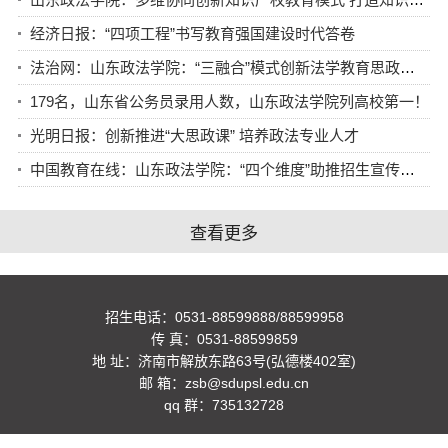
经济日报：“四项工程”书写教育强国建设时代答卷
法治网：山东政法学院：“三融合”模式创新法学教育思政育人实践
179名，山东省公务员录用人数，山东政法学院列高校第一！
光明日报：创新推进“大思政课” 培养政法专业人才
中国教育在线：山东政法学院：“四个维度”助推招生宣传服务落地见效
查看更多
招生电话：0531-88599888/88599958
传 真：0531-88599859
地 址：济南市解放东路63号(弘德楼402室)
邮 箱：zsb@sdupsl.edu.cn
qq 群：735132728