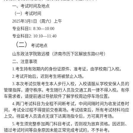
一、考试时间及地点
（一）考试
时间
2025年3月1日（周六）上午
专业科目
1: 8:30—10:00
专业科目
2: 10:10—11:40
（二）
考试
地点
山东政法学院
致远楼
（济南市历下区解放东路
63号）
二、注意事项
1.考生持有效期内的身份证原件、准考证，由学校南门入校。
2.考试开始后，迟到考生将被禁止入场。
3.本次考试仅限考生本人步行入校，入校请服从学校安保人员的
管理指挥，遵守秩序。考生随行人员及交通工具一律不得入校。有停
车需求者，请提前通过导航软件了解学校周边停车场位置。
4.两门考试科目为全程不间断考试，中间间隔时间为收发试卷时
间，考试全过程不得提前交卷离场。考试结束后，所有考试材料均应
上交。待监考人员清点无误下达离场指令后，方可离开考场。
5.考生须完整参加两门科目考试，否则视为放弃资格。因迟到、
错过考试时间等自身原因未能正常完成考试的，不予补考。