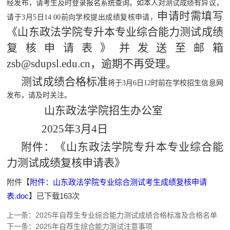
经发布，请考生及时登录报名系统查询。如本人对测试成绩有异议，
申请时需填写
请
于
3月5日14:00前向学校提出成绩复核申请，
《山东
政法
学院
专升本
专业综合
能力
测试成绩
复核申请表》
并发送
至
邮箱
zsb@sdupsl.edu.cn，逾期不再受理。
测试成绩
合格标准
将于
3月6日12时前在学校招生信息网
发布，请及时关注。
山东政法学院招生办公室
2025年3月4日
附件：《山东政法学院专升本专业综合能
力测试成绩复核申请表》
附件【
附件：山东政法学院专业综合测试考生成绩复核申请
表.doc
】已下载
163
次
上一条：
2025年自荐生专业综合能力测试成绩合格标准及合格名单
下一条：
2025年自荐生综合能力测试注意事项